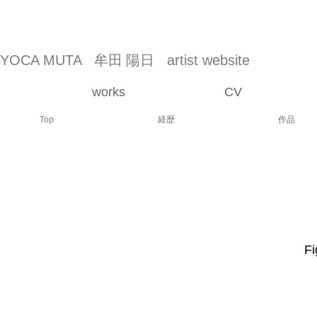
YOCA MUTA
牟田 陽日
artist website
works
CV
Top
経歴
作品
Fi